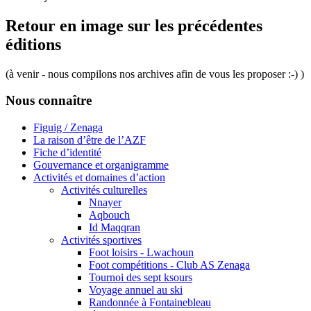
Retour en image sur les précédentes
éditions
(à venir - nous compilons nos archives afin de vous les proposer :-) )
Nous connaître
Figuig / Zenaga
La raison d’être de l’AZF
Fiche d’identité
Gouvernance et organigramme
Activités et domaines d’action
Activités culturelles
Nnayer
Aqbouch
Id Maqqran
Activités sportives
Foot loisirs - Lwachoun
Foot compétitions - Club AS Zenaga
Tournoi des sept ksours
Voyage annuel au ski
Randonnée à Fontainebleau