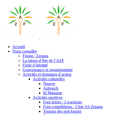
Accueil
Nous connaître
Figuig / Zenaga
La raison d’être de l’AZF
Fiche d’identité
Gouvernance et organigramme
Activités et domaines d’action
Activités culturelles
Nnayer
Aqbouch
Id Maqqran
Activités sportives
Foot loisirs - Lwachoun
Foot compétitions - Club AS Zenaga
Tournoi des sept ksours