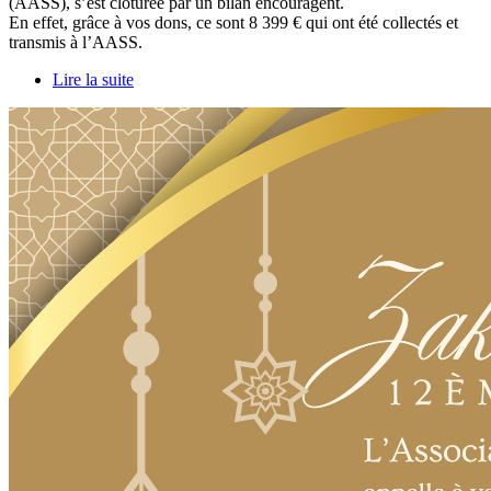
(AASS), s’est clôturée par un bilan encouragent.
En effet, grâce à vos dons, ce sont 8 399 € qui ont été collectés et
transmis à l’AASS.
Lire la suite