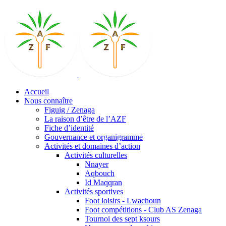
Accueil
Nous connaître
Figuig / Zenaga
La raison d’être de l’AZF
Fiche d’identité
Gouvernance et organigramme
Activités et domaines d’action
Activités culturelles
Nnayer
Aqbouch
Id Maqqran
Activités sportives
Foot loisirs - Lwachoun
Foot compétitions - Club AS Zenaga
Tournoi des sept ksours