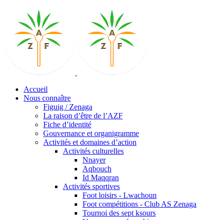
Accueil
Nous connaître
Figuig / Zenaga
La raison d’être de l’AZF
Fiche d’identité
Gouvernance et organigramme
Activités et domaines d’action
Activités culturelles
Nnayer
Aqbouch
Id Maqqran
Activités sportives
Foot loisirs - Lwachoun
Foot compétitions - Club AS Zenaga
Tournoi des sept ksours