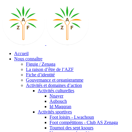
Accueil
Nous connaître
Figuig / Zenaga
La raison d’être de l’AZF
Fiche d’identité
Gouvernance et organigramme
Activités et domaines d’action
Activités culturelles
Nnayer
Aqbouch
Id Maqqran
Activités sportives
Foot loisirs - Lwachoun
Foot compétitions - Club AS Zenaga
Tournoi des sept ksours