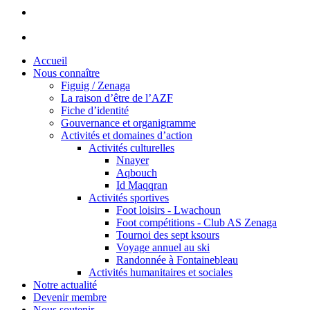
Accueil
Nous connaître
Figuig / Zenaga
La raison d’être de l’AZF
Fiche d’identité
Gouvernance et organigramme
Activités et domaines d’action
Activités culturelles
Nnayer
Aqbouch
Id Maqqran
Activités sportives
Foot loisirs - Lwachoun
Foot compétitions - Club AS Zenaga
Tournoi des sept ksours
Voyage annuel au ski
Randonnée à Fontainebleau
Activités humanitaires et sociales
Notre actualité
Devenir membre
Nous soutenir