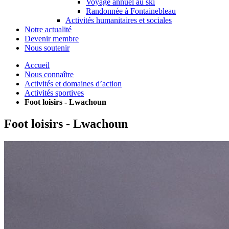
Voyage annuel au ski
Randonnée à Fontainebleau
Activités humanitaires et sociales
Notre actualité
Devenir membre
Nous soutenir
Accueil
Nous connaître
Activités et domaines d’action
Activités sportives
Foot loisirs - Lwachoun
Foot loisirs - Lwachoun