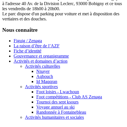
à l'adresse 40 Av. de la Division Leclerc, 93000 Bobigny et ce tous
les vendredis de 18h00 à 20h00.
Le parc dispose d'un parking pour voiture et met à disposition des
vertiaires et des douches.
Nous connaître
Figuig / Zenaga
La raison d’être de l’AZF
Fiche d’identité
Gouvernance et organigramme
Activités et domaines d’action
Activités culturelles
Nnayer
Aqbouch
Id Maqqran
Activités sportives
Foot loisirs - Lwachoun
Foot compétitions - Club AS Zenaga
Tournoi des sept ksours
Voyage annuel au ski
Randonnée à Fontainebleau
Activités humanitaires et sociales