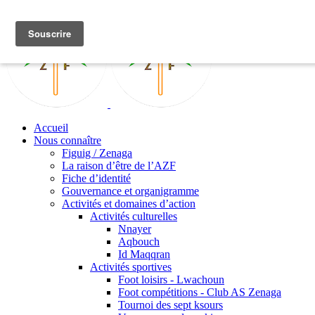
Accueil
Nous connaître
Figuig / Zenaga
La raison d’être de l’AZF
Fiche d’identité
Gouvernance et organigramme
Activités et domaines d’action
Activités culturelles
Nnayer
Aqbouch
Id Maqqran
Activités sportives
Foot loisirs - Lwachoun
Foot compétitions - Club AS Zenaga
Tournoi des sept ksours