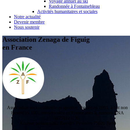
Voyage annuel au ski
Randonnée à Fontainebleau
Activités humanitaires et sociales
Notre actualité
Devenir membre
Nous soutenir
Association Zenaga de Figuig
en France
Association socio-culturelle et sportive, fondée en 1995, à but non
lucratif loi 1901 immatriculée en France sous le numéro RNA
W751123230.
Adresse postale : 282 Rue des Pyrénées 75020 Paris