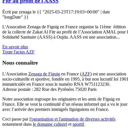
Fitr au profit de l'AASS
Écrit par zenaga le
{{ "2025-03-23T17:19:03+00:00" | date
"longDate" }}
L'Assocation Zenaga de Figuig en France organise la 11ème édition
de la collecte de Zakat Al Fitr au profit de l’Association AMAL pour 
Solidarité Sanitaire (AASS) à Oujda. AASS est une association...
En savoir plus
Toute l'actus AZF
Nous connaître
L'Association
Zenaga de Figuig
en France (
AZF
) est une association
socio-culturelle et sportive, fondée en 1995, à but non lucratif loi 190
immatriculée en France sous le numéro RNA W751123230.
Adresse postale : 282 Rue des Pyrénées 75020 Paris
Notre association regroupe les originaires et les amis de Figuig en
France. Elle se veut la continuité d’un réseau informel qui a vu le jour
avec l’arrivée des premiers immigrés figuiguiens en France.
Ceci passe par
l'ogranisation et l'animation de diverses activités
notamment dans
le domaine culturel
et
sportif
.