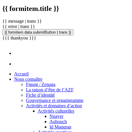
{{ formitem.title }}
{{ message | trans }}
{{ error | trans }}
{{ formitem.data.submitButton | trans }}
{{{ thankyou }}}
Accueil
Nous connaître
Figuig / Zenaga
La raison d’être de l’AZF
Fiche d’identité
Gouvernance et organigramme
Activités et domaines d’action
Activités culturelles
Nnayer
Aqbouch
Id Maqqran