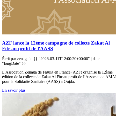
AZF lance la 12ème campagne de collecte Zakat Al
Fitr au profit de l'AASS
Écrit par zenaga le
{{ "2026-03-11T12:00:20+00:00" | date
"longDate" }}
L'Assocation Zenaga de Figuig en France (AZF) organise la 12ème
édition de la collecte de Zakat Al Fitr au profit de l’Association AMA
pour la Solidarité Sanitaire (AASS) à Oujda.
En savoir plus