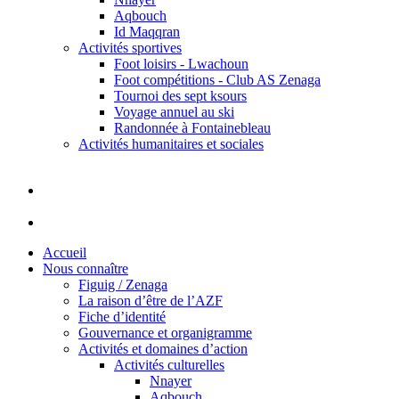
Aqbouch
Id Maqqran
Activités sportives
Foot loisirs - Lwachoun
Foot compétitions - Club AS Zenaga
Tournoi des sept ksours
Voyage annuel au ski
Randonnée à Fontainebleau
Activités humanitaires et sociales
Accueil
Nous connaître
Figuig / Zenaga
La raison d’être de l’AZF
Fiche d’identité
Gouvernance et organigramme
Activités et domaines d’action
Activités culturelles
Nnayer
Aqbouch