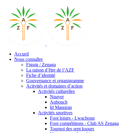
Accueil
Nous connaître
Figuig / Zenaga
La raison d’être de l’AZF
Fiche d’identité
Gouvernance et organigramme
Activités et domaines d’action
Activités culturelles
Nnayer
Aqbouch
Id Maqqran
Activités sportives
Foot loisirs - Lwachoun
Foot compétitions - Club AS Zenaga
Tournoi des sept ksours