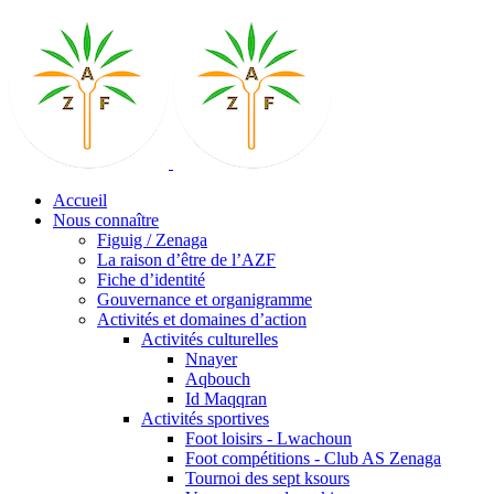
Accueil
Nous connaître
Figuig / Zenaga
La raison d’être de l’AZF
Fiche d’identité
Gouvernance et organigramme
Activités et domaines d’action
Activités culturelles
Nnayer
Aqbouch
Id Maqqran
Activités sportives
Foot loisirs - Lwachoun
Foot compétitions - Club AS Zenaga
Tournoi des sept ksours