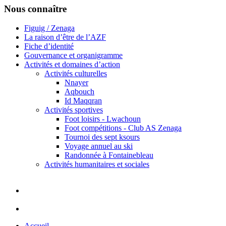
Nous connaître
Figuig / Zenaga
La raison d’être de l’AZF
Fiche d’identité
Gouvernance et organigramme
Activités et domaines d’action
Activités culturelles
Nnayer
Aqbouch
Id Maqqran
Activités sportives
Foot loisirs - Lwachoun
Foot compétitions - Club AS Zenaga
Tournoi des sept ksours
Voyage annuel au ski
Randonnée à Fontainebleau
Activités humanitaires et sociales
Accueil