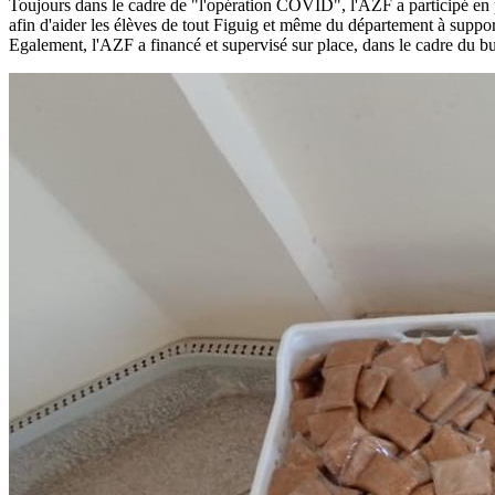
Toujours dans le cadre de "l'opération COVID", l'AZF a participé en par
afin d'aider les élèves de tout Figuig et même du département à suppor
Egalement, l'AZF a financé et supervisé sur place, dans le cadre du bud