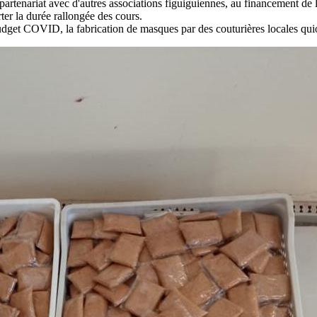
tenariat avec d'autres associations figuiguiennes, au financement de la 
ter la durée rallongée des cours.
get COVID, la fabrication de masques par des couturières locales quiont 