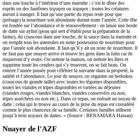
dans une louche à l’intérieur d’une marmite : c’est le dîner des
esprits ou des fantômes izɣuɣen ou izquqen ; toutes les créatures
auront à manger. Il faut qu’une partie du repas reste pour que
(présage) la nourriture soit abondante durant toute l’année. Cette fête
est fondée sur l’abondance et le renouvellement : on laisse une boule
de datte sur aylim (peau qui sert d’établi pour la préparation de la
farine), du couscous dans une louche, de la sauce dans la marmite et
on remplit tous les ustensiles en notre possession de nourriture pour
que l’année soit abondante. Il faut qu’il y ait un reste de nourriture. Il
ne faut pas que nnayer arrive et trouve les gens dans la faim car ils
risqueront d’y rester. On nettoie la maison, on nettoie les âtres et
supprime toute les cendres qui s’y trouvent, on se fait beau. On
enterre l’année passée pour célébrer la suivante dans la propreté, la
satiété et l’abondance. Le jour de nnayer, on organise un berkukes
(couscous de grande taille) avec toutes les légumes disponibles,
toutes les viandes et tripes disponibles et variées au déjeuner
(viandes rouges, viandes blanches, viandes conservées ou non,
tripes asséchées ou non etc.). Dans ce repas, on enfouit un noyau de
datte ; celui qui le trouve au cours de la prise du repas est considéré
comme le plus chanceux de sa famille. Certaines familles utilisent
jusqu’à trois noyaux de dattes. » (Source : BENAMARA Hassan)
Nnayer de l'AZF