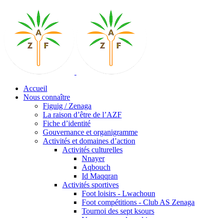
Accueil
Nous connaître
Figuig / Zenaga
La raison d’être de l’AZF
Fiche d’identité
Gouvernance et organigramme
Activités et domaines d’action
Activités culturelles
Nnayer
Aqbouch
Id Maqqran
Activités sportives
Foot loisirs - Lwachoun
Foot compétitions - Club AS Zenaga
Tournoi des sept ksours